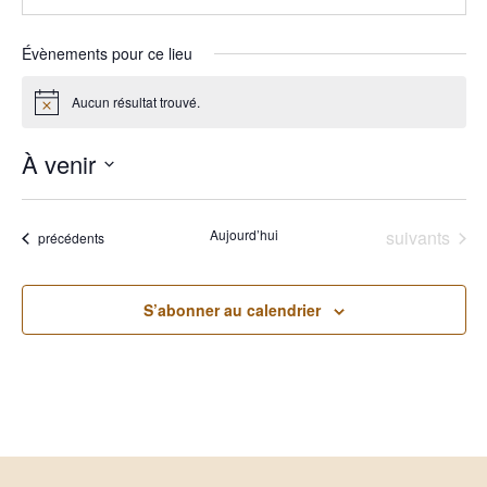
Évènements pour ce lieu
Aucun résultat trouvé.
Notice
À venir
Sélectionnez
une
date.
Évènements
Aujourd’hui
suivants
Évènements
précédents
S’abonner au calendrier